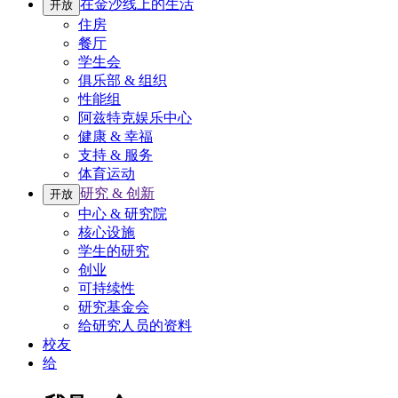
在金沙线上的生活
开放
住房
餐厅
学生会
俱乐部 & 组织
性能组
阿兹特克娱乐中心
健康 & 幸福
支持 & 服务
体育运动
研究 & 创新
开放
中心 & 研究院
核心设施
学生的研究
创业
可持续性
研究基金会
给研究人员的资料
校友
给