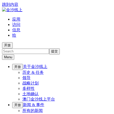
跳到内容
应用
访问
信息
给
开放
搜
提交
索
Menu
关于金沙线上
开放
历史 & 任务
领导
战略计划
多样性
土地确认
澳门金沙线上平台
新闻 & 事件
开放
所有的新闻