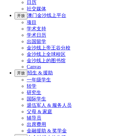
日历
社交媒体
澳门金沙线上平台
开放
项目
学术支持
学术日历
出国留学
金沙线上帝王谷分校
金沙线上全球校区
金沙线上的图书馆
Canvas
招生 & 援助
开放
一年级学生
转学
研究生
国际学生
退伍军人 & 服务人员
父母 & 家庭
辅导员
出席费用
金融援助 & 奖学金